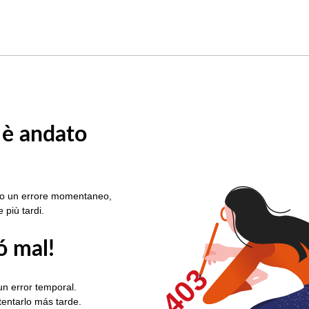
 è andato
rato un errore momentaneo,
e più tardi.
ó mal!
403
un error temporal.
ntentarlo más tarde.